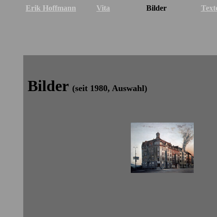
Erik Hoffmann
Vita
Bilder
Text
Bilder
(seit 1980, Auswahl)